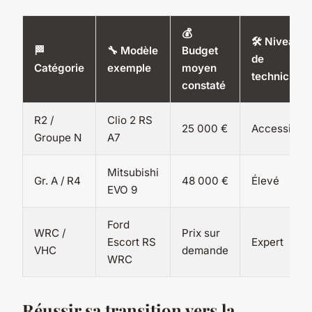
💰
🛠️ Niveau
🏁
🔧 Modèle
Budget
de
Catégorie
exemple
moyen
technicité
constaté
R2 /
Clio 2 RS
25 000 €
Accessible
Groupe N
A7
Mitsubishi
Gr. A / R4
48 000 €
Élevé
EVO 9
Ford
WRC /
Prix sur
Escort RS
Expert
VHC
demande
WRC
Réussir sa transition vers la