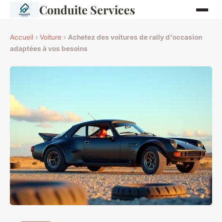
Conduite Services
Accueil
›
Voiture
›
Achetez des voitures de rally d'occasion
adaptées à vos besoins