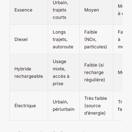
Urbain,
Moye
Essence
trajets
Moyen
à élev
courts
Longs
Faible
Faible
Diesel
trajets,
(NOx,
à
autoroute
particules)
moye
Usage
Faible (si
Hybride
mixte,
recharge
Moye
rechargeable
accès à
régulière)
prise
Très faible
Urbain,
Très
Électrique
(source
périurbain
faible
d’énergie)